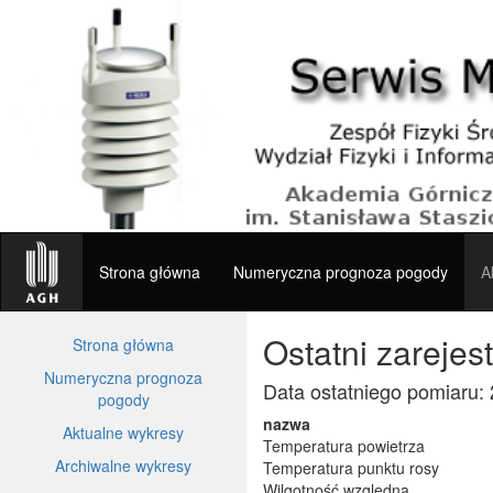
Strona główna
Numeryczna prognoza pogody
A
Ostatni zareje
Strona główna
Numeryczna prognoza
Data ostatniego pomiaru:
pogody
nazwa
Aktualne wykresy
Temperatura powietrza
Archiwalne wykresy
Temperatura punktu rosy
Wilgotność względna