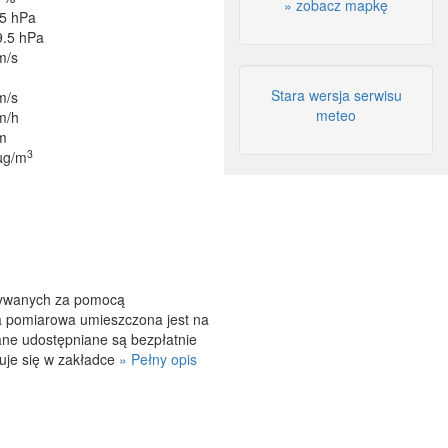
» zobacz mapkę
5 hPa
9.5 hPa
m/s
Stara wersja serwisu
m/s
meteo
m/h
m
3
µg/m
onywanych za pomocą
a pomiarowa umieszczona jest na
ane udostępniane są bezpłatnie
uje się w zakładce
» Pełny opis