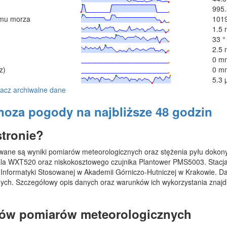
995.
omu morza
101
1.5 
33 °
2.5 
0 m
z)
0 m
5.3 
acz archiwalne dane
oza pogody na najbliższe 48 godzin
stronie?
towane są wyniki pomiarów meteorologicznych oraz stężenia pyłu dok
sala WXT520 oraz niskokosztowego czujnika Plantower PMS5003. Stacj
 Informatyki Stosowanej w Akademii Górniczo-Hutniczej w Krakowie. D
nych. Szczegółowy opis danych oraz warunków ich wykorzystania znajd
ków pomiarów meteorologicznych