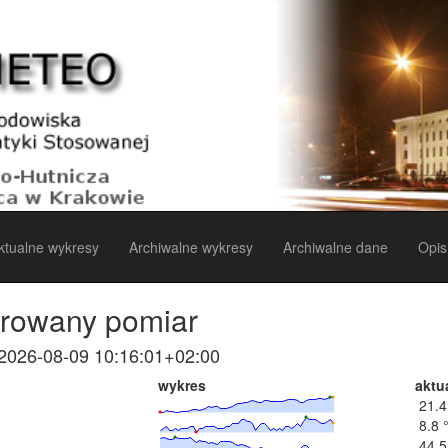
ktualne wykresy
Archiwalne wykresy
Archiwalne dane
Opis
strowany pomiar
2026-08-09 10:16:01+02:00
wykres
aktu
21.4
8.8 
44.