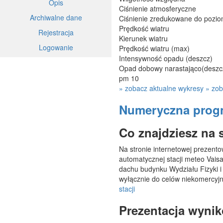
Opis
Ciśnienie atmosferyczne
Archiwalne dane
Ciśnienie zredukowane do pozi
Prędkość wiatru
Rejestracja
Kierunek wiatru
Logowanie
Prędkość wiatru (max)
Intensywność opadu (deszcz)
Opad dobowy narastająco(deszc
pm 10
» zobacz aktualne wykresy
» zob
Numeryczna progn
Co znajdziesz na 
Na stronie internetowej prezen
automatycznej stacji meteo Vai
dachu budynku Wydziału Fizyki i
wyłącznie do celów niekomercyj
stacji
Prezentacja wyni