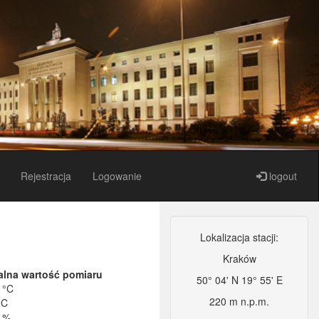
Rejestracja
Logowanie
logout
Lokalizacja stacji:
Kraków
alna wartość pomiaru
50° 04' N 19° 55' E
 °C
220 m n.p.m.
°C
5 %